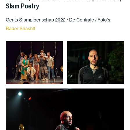
2022
Slam Poetry
Gents Slampioenschap 2022 / De Centrale / Foto’s:
Bader Shashit