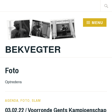
Doorgaan
Zoeke
naar
naar:
inhoud
MENU
BEKVEGTER
Foto
Optredens
5
AGENDA
,
FOTO
,
SLAM
FEBRUARI
03.02.22 / Voorronde Gents Kampioenschap