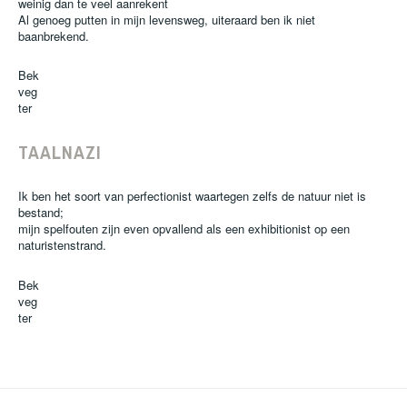
weinig dan te veel aanrekent
Al genoeg putten in mijn levensweg, uiteraard ben ik niet
baanbrekend.
Bek
veg
ter
TAALNAZI
Ik ben het soort van perfectionist waartegen zelfs de natuur niet is
bestand;
mijn spelfouten zijn even opvallend als een exhibitionist op een
naturistenstrand.
Bek
veg
ter