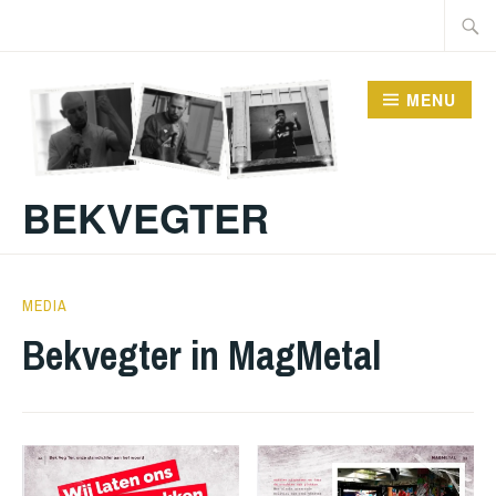
Doorgaan
Zoeke
naar
naar:
inhoud
MENU
BEKVEGTER
21
BEKVEGTER
MEDIA
FEBRUARI
Bekvegter in MagMetal
2021