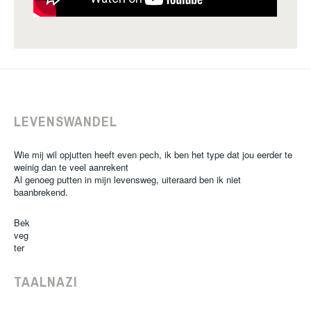
LEVENSWANDEL
Wie mij wil opjutten heeft even pech, ik ben het type dat jou eerder te
weinig dan te veel aanrekent
Al genoeg putten in mijn levensweg, uiteraard ben ik niet
baanbrekend.
Bek
veg
ter
TAALNAZI