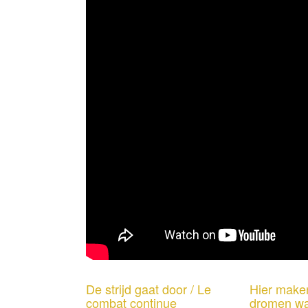
De strijd gaat door / Le
Hier make
combat continue
dromen w