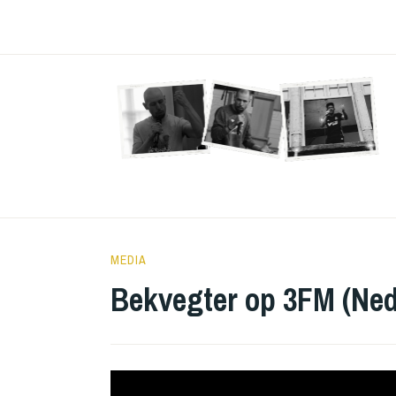
Doorgaan
naar
inhoud
21
BEKVEGTER
MEDIA
JANUARI
Bekvegter op 3FM (Ned
2019