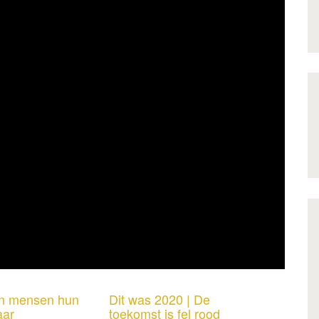
n mensen hun
Dit was 2020 | De
aar
toekomst is fel rood