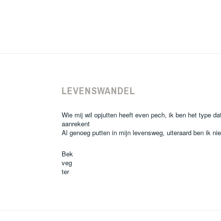
Bericht
navigatie
LEVENSWANDEL
Wie mij wil opjutten heeft even pech, ik ben het type dat
aanrekent
Al genoeg putten in mijn levensweg, uiteraard ben ik ni
Bek
veg
ter