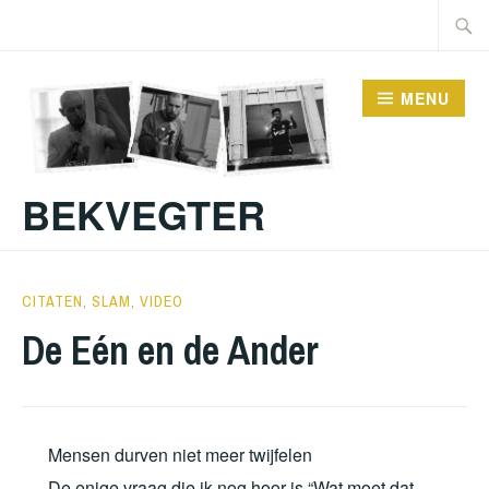
Doorgaan
Zoeke
naar
naar:
inhoud
MENU
BEKVEGTER
30
BEKVEGTER
CITATEN
,
SLAM
,
VIDEO
JANUARI
De Eén en de Ander
2022
Mensen durven niet meer twijfelen
De enige vraag die ik nog hoor is “Wat moet dat