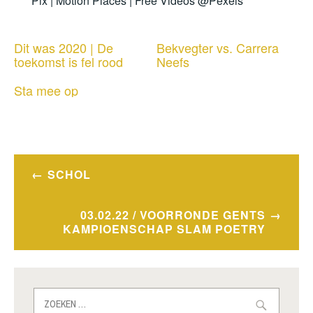
Pix | Motion Places | Free Videos @Pexels
Dit was 2020 | De
Bekvegter vs. Carrera
toekomst is fel rood
Neefs
Sta mee op
Bericht
SCHOL
navigatie
03.02.22 / VOORRONDE GENTS
KAMPIOENSCHAP SLAM POETRY
Zoeken
naar: